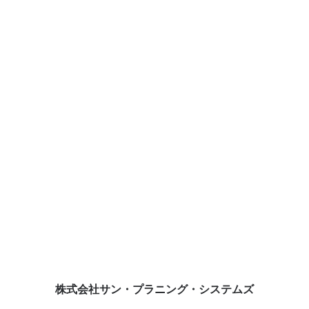
アイグラフィクス社は米国はポートランドに本社を置く
BPM（Business Process Management)ソリューションの
リーディングプロバイダーです。そして同社ソリューショ
ン「iGrafx」の日本における総代理店が株式会社サン・プ
ランニング・システムズです。 当社は、BPMソリューシ
ョン「iGrafx」のパートナーとして、企業の業務プロセス
可視化および業務改革の推進を支援しています。
株式会社サン・プラニング・システムズ
iGrafxを活用することで、業務プロセスの現状分析から将