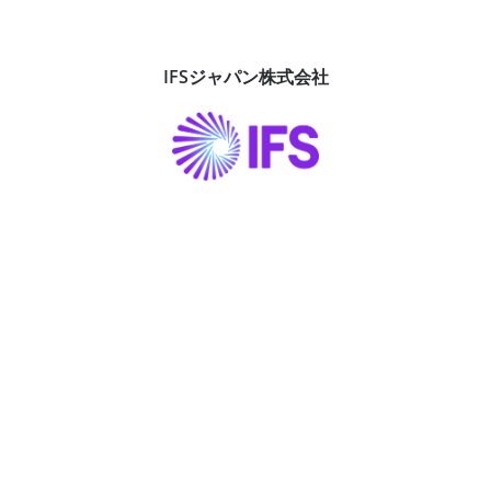
当社はIFS社のパートナーとして、業種に特化した業務適
用型・産業用AIを備えたIFSソリューションを活用し、企業
IFSジャパン株式会社
の業務改革およびシステム構築を支援しています。IFS導
入において業務プロセス設計からシステム実装、周辺シス
テム連携までを一貫して支援できることを強みとしていま
す。特に、BPMツール「iGrafx」を活用した「Fit-To-
Standard」に向けた業務設計や、長年のパッケージ導入
経験を元にした導入手法により、パッケージ標準機能を最
大限に活用したシステム構築を実現します。また、Boomi
などのデータ連携基盤や各種BI・ETL、WMSの並行導入や
GeneXusによる周辺などの周辺システム開発にも対応し、
IFSを中心とした業務システム全体の最適化を支援してい
ます。