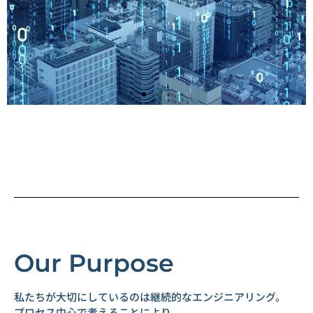
CLO元年② WMS選定で失敗しないために
WMS導入が期待した効果を出せないのはなぜか。原因の
多くはシステムそのものではなく、選定の進め方にありま
す。
の
プロセス不在が招く3つのリスクと、失敗しないための正
しい順序を解説します。
Our Purpose
ブログはこちら
私たちが大切にしているのは継続的なエンジニアリング。
プロセス中心で考えることにより、