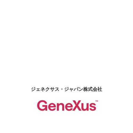
ジェネクサス社はウルグアイ、モンテビデオに本社を置
く、宣言型開発ツール「GeneXus」のメーカー。1988年
に製品として初出荷されて以来中南米から北米、欧州を中
心に先進的な技術者の支持を集め、今日の「開発の自動
化」の先駆けとなりました。
当社では創業当初よりGeneXusを活用し、同ツールの特性
ジェネクサス・ジャパン株式会社
を最大限に引き出す開発メソッドを確立してきました。こ
れにより、企業の基幹業務システムの構築から、システム
開発の内製化を目指す事業会社やシステム子会社に対する
開発基盤の整備・開発プロセスの確立まで、一貫した支援
を提供しています。