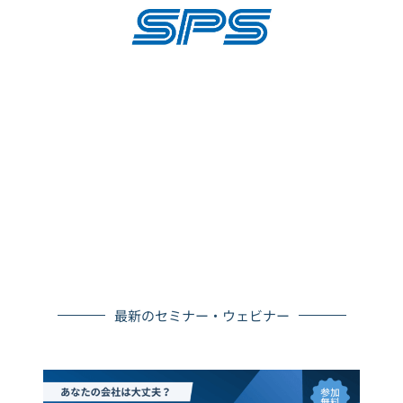
来業務（To-Be）の設計までを体系的に整理し、Fit-To-
Standardの考え方に基づいた業務設計を実現します。
また、当社はSCM領域や基幹システム導入の豊富な経験を
活かし、iGrafxによる業務設計をERP・WMS導入や周辺シ
ステム構築へとつなげ、企業の業務改革を実行フェーズま
で一貫して支援します。
最新のセミナー・ウェビナー