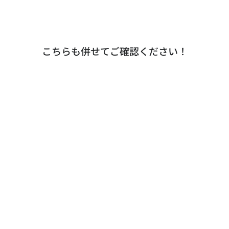
こちらも併せてご確認ください！
ニュースリリース
りそなホールディングス様におけるGeneXusを活
用した
プロジェクトが評価され、表彰されました
もっと読む