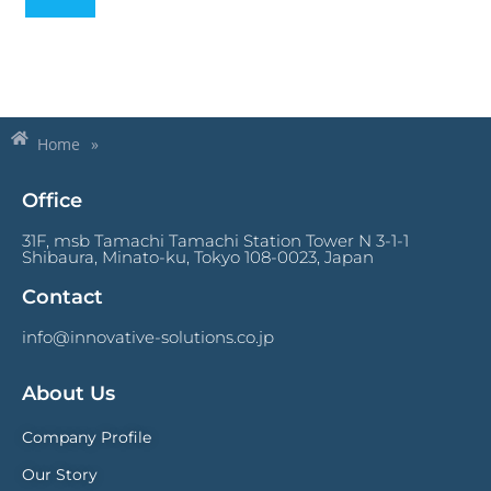
Home
»
Office
31F, msb Tamachi Tamachi Station Tower N 3-1-1
Shibaura, Minato-ku, Tokyo 108-0023, Japan
Contact
info@innovative-solutions.co.jp
About Us
Company Profile
Our Story