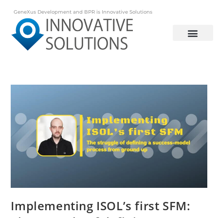
GeneXus Development and BPR is Innovative Solutions
Implementing ISOL’s first SFM: