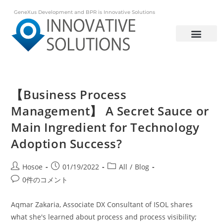
GeneXus Development and BPR is Innovative Solutions
【Business Process
Management】 A Secret Sauce or
Main Ingredient for Technology
Adoption Success?
Hosoe
01/19/2022
All
/
Blog
0件のコメント
Aqmar Zakaria, Associate DX Consultant of ISOL shares
what she's learned about process and process visibility;