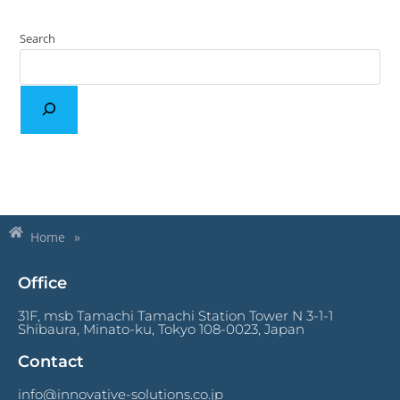
Search
Home
»
Office
31F, msb Tamachi Tamachi Station Tower N 3-1-1
Shibaura, Minato-ku, Tokyo 108-0023, Japan
Contact
info@innovative-solutions.co.jp