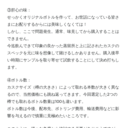
③肝心の味：
せっかくオリジナルボトルを作って、お世話になっている皆さ
まにお配りするからには美味しくなくては！
しかし、ここで問題発生。通常、味見してから購入することは
できません。
今迄飲んできて印象の良かった蒸留所と上に記されたカスクの
スペックを元に味を想像して賭けるしかありません。購入後早
い時期にサンプルを取り寄せて試飲することにして決め打ちし
ます。
④ボトル数：
カスクサイズ（樽の大きさ）によって取れる本数が大きく異な
るので、当然価格にも跳ね返ってきます。今回選定した2つの
樽でも取れるボトル数量は100も違います。
ボトル数は今後、配布先、ボトリング費用、輸送費用などに影
響を与えるので慎重に見極めたいところです。