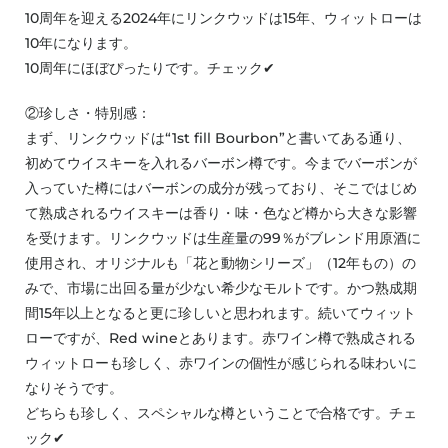
10周年を迎える2024年にリンクウッドは15年、ウィットローは
10年になります。
10周年にほぼぴったりです。チェック✔
②珍しさ・特別感：
まず、リンクウッドは“1st fill Bourbon”と書いてある通り、
初めてウイスキーを入れるバーボン樽です。今までバーボンが
入っていた樽にはバーボンの成分が残っており、そこではじめ
て熟成されるウイスキーは香り・味・色など樽から大きな影響
を受けます。リンクウッドは生産量の99％がブレンド用原酒に
使用され、オリジナルも「花と動物シリーズ」（12年もの）の
みで、市場に出回る量が少ない希少なモルトです。かつ熟成期
間15年以上となると更に珍しいと思われます。続いてウィット
ローですが、Red wineとあります。赤ワイン樽で熟成される
ウィットローも珍しく、赤ワインの個性が感じられる味わいに
なりそうです。
どちらも珍しく、スペシャルな樽ということで合格です。チェ
ック✔